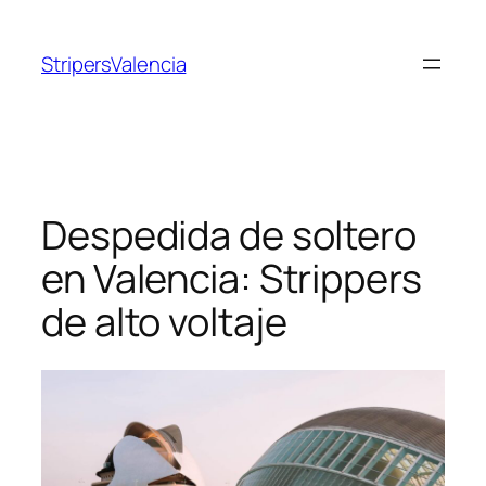
Saltar
al
StripersValencia
contenido
Despedida de soltero
en Valencia: Strippers
de alto voltaje