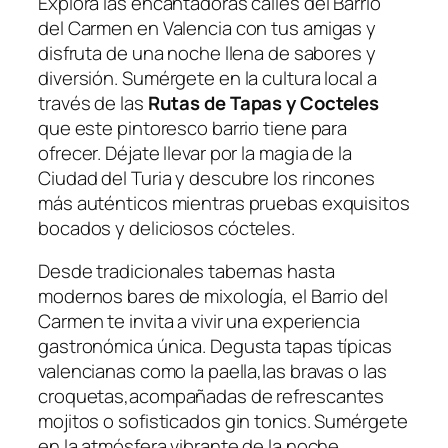
Explora las encantadoras calles del Barrio
del Carmen en Valencia con tus amigas y
⁣disfruta de una noche llena⁤ de sabores y
diversión. Sumérgete en la cultura local ⁣a
través de las
Rutas de Tapas y Cocteles
⁣que este pintoresco barrio tiene para
ofrecer. Déjate llevar por la magia de la​
Ciudad del Turia y descubre los rincones
más auténticos mientras pruebas exquisitos
bocados y deliciosos cócteles.
Desde tradicionales tabernas hasta
modernos bares de mixología, el Barrio del
Carmen te invita‍ a vivir una experiencia
gastronómica única. Degusta tapas típicas
valencianas⁣ como la paella,las bravas o las
croquetas,acompañadas de refrescantes
mojitos o sofisticados gin tonics. Sumérgete
en la atmósfera vibrante de⁣ la noche